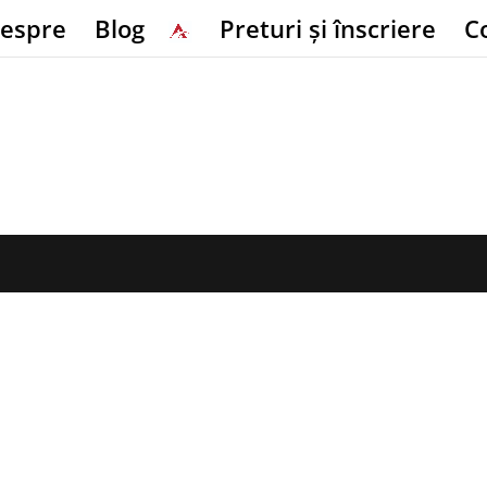
espre
Blog
Preturi și înscriere
C